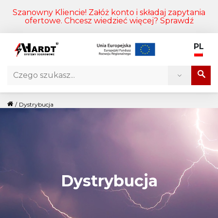
Szanowny Kliencie! Załóż konto i składaj zapytania
ofertowe. Chcesz wiedzieć więcej?
Sprawdź
PL
Search
/
Dystrybucja
Dystrybucja