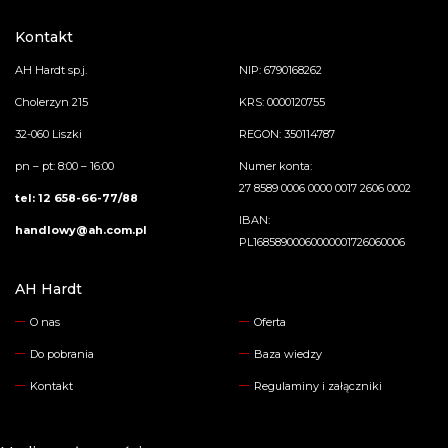
Kontakt
AH Hardt sp.j.
NIP: 6790168262
Cholerzyn 215
KRS: 0000120755
32-060 Liszki
REGON: 350114787
pn – pt: 8:00 – 16:00
Numer konta:
27 8589 0006 0000 0017 2606 0002
tel: 12 658-66-77/88
IBAN:
handlowy@ah.com.pl
PL16858900060000001726060006
AH Hardt
O nas
Oferta
Do pobrania
Baza wiedzy
Kontakt
Regulaminy i załączniki